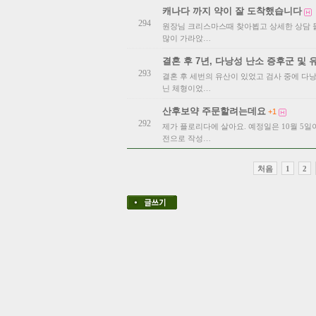
캐나다 까지 약이 잘 도착했습니다
294
원장님 크리스마스때 찾아뵙고 상세한 상담 
많이 가라앉…
결혼 후 7년, 다낭성 난소 증후군 및 
293
결혼 후 세번의 유산이 있었고 검사 중에 다
닌 체형이었…
산후보약 주문할려는데요
+1
292
제가 플로리다에 살아요. 예정일은 10월 5
전으로 작성…
처음
1
2