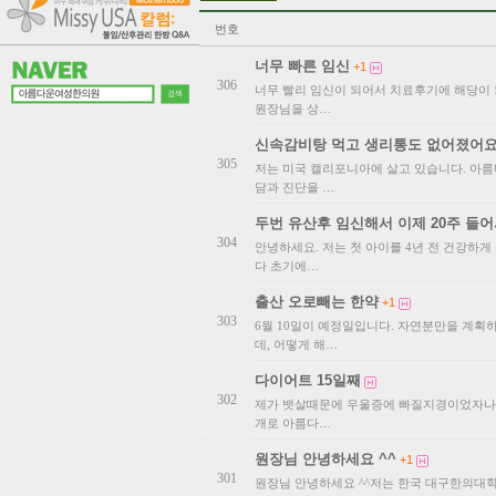
번호
너무 빠른 임신
+1
306
너무 빨리 임신이 되어서 치료후기에 해당이
원장님을 상…
신속감비탕 먹고 생리통도 없어졌어요
305
저는 미국 캘리포니아에 살고 있습니다. 아
담과 진단을 …
두번 유산후 임신해서 이제 20주 들어
304
안녕하세요. 저는 첫 아이를 4년 전 건강하
다 초기에…
출산 오로빼는 한약
+1
303
6월 10일이 예정일입니다. 자연분만을 계획
데, 어떻게 해…
다이어트 15일째
302
제가 뱃살때문에 우울증에 빠질지경이었자나요
개로 아름다…
원장님 안녕하세요 ^^
+1
301
원장님 안녕하세요 ^^저는 한국 대구한의대학