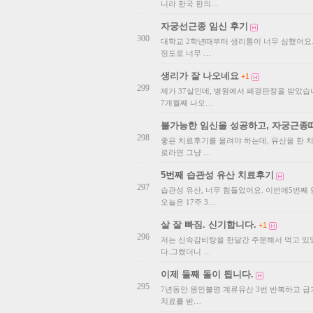
니라 한국 한의…
자궁선근종 임신 후기
300
대학교 2학년때부터 생리통이 너무 심했어요. 
정도로 너무 …
생리가 잘 나오네요
+1
299
제가 37살인데, 병원에서 폐경판정을 받았습니
7개월째 나오…
불가능한 임신을 성공하고, 자궁근종
298
좋은 치료후기를 올려야 하는데, 유산을 한 
로라면 그냥 …
5번째 습관성 유산 치료후기
297
습관성 유산, 너무 힘들었어요. 이번에5번째 
오늘은 17주 3…
살 잘 빠짐. 신기합니다.
+1
296
저는 신속감비탕을 한달간 주문해서 먹고 있었
다.그랬더니 …
이제 둘째 돌이 됩니다.
295
7년동안 원인불명 계류유산 3번 반복하고 급기
치료를 받…