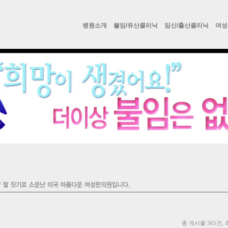
병원소개
불임/유산클리닉
임신/출산클리닉
여성
총 게시물 365건, 