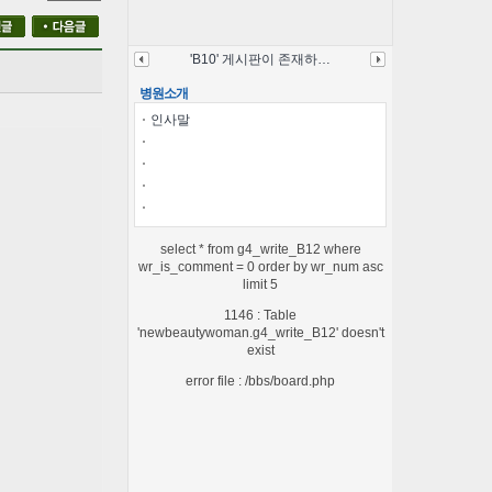
'B10' 게시판이 존재하…
병원소개
인사말
select * from g4_write_B12 where
wr_is_comment = 0 order by wr_num asc
limit 5
1146 : Table
'newbeautywoman.g4_write_B12' doesn't
exist
error file : /bbs/board.php