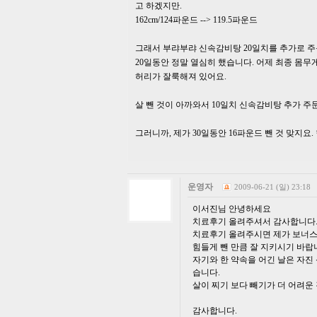
고 하겠지만.
162cm/124파운드 --> 119.5파운드
그래서 부랴부랴 신속감비탕 20일치를 추가로 주
20일동안 정말 열심히 했습니다. 어제 최종 몸무
허리가 잘룩해져 있어요.
살 뺀 것이 아까와서 10일치 신속감비탕 추가 주
그러니까, 제가 30일동안 16파운드 뺀 것 맞지요
운영자
2009-06-21 (일) 23:18
이서진님 안녕하세요
치료후기 올려주셔서 감사합니다
치료후기 올려주시면 제가 보너스
힘들게 뺀 만큼 잘 지키시기 바랍
자기와 한 약속을 어긴 날은 자진
습니다.
살이 찌기 보다 빼기가 더 어려운 
감사합니다.