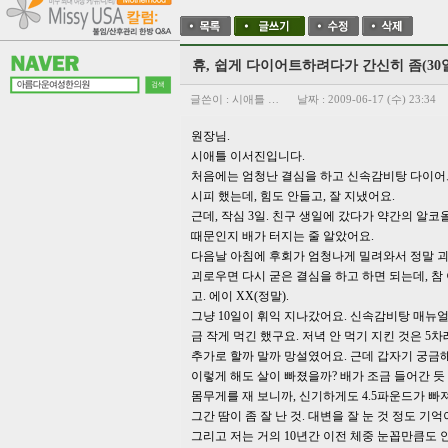
휴, 쉽게 다이어트하려다가 간신히 좀(30
글쓴이 :
시애틀 …
날짜 :
2009-06-17 (수) 23:34
원장님.
시애틀 이서진입니다.
처음에는 엄청난 결심을 하고 신속감비탕 다이어트 
시피 했는데, 힘도 안들고, 잘 지냈어요.
근데, 작심 3일. 친구 생일에 갔다가 약간의 알
때문인지 배가 터지는 줄 알았어요.
다음날 아침에 후회가 엄청나게 밀려와서 정말 괴
괴로우면 다시 굳은 결심을 하고 하면 되는데, 참
고. 에이 XX(정말).
그냥 10일이 휘익 지나갔어요. 신속감비탕 매뉴얼 
금 작게 먹긴 했구요. 저녁 안 먹기 지킨 것은 5차
추가로 할까 말까 망설였어요. 근데 갑자기 궁금
이렇게 해도 살이 빠졌을까? 배가 조금 들어간 듯
몸무게를 재 보니까, 신기하게도 4.5파운드가 빠
그간 땀이 좀 잘 난 것. 대변을 잘 눈 것 정도 기
그리고 저는 거의 10년간 이전 체중 눈꼽만큼도 