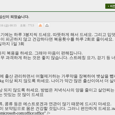
 임신이 되었습니다.
-16 (금) 00:55
조회 :
7713
초기에는 하루
3
봉지씩 드세요
.
따뜻하게 해서 드세요
.
그리고 입
이 피곤하지 않고 건강하다면 복용횟수를 하루
2
회로 줄이세요
.
일까지
1
일
3
회
까지 복용을 하세요
.
그래야 마음이 편해집니다
.
무 과격하게 하는 것은 좋지 않습니다
.
스트레칭 요가
,
걷기 등 
후에 출산 관리하면서 어혈제거하는 가루약을 장복하여 뱃살을 
kg
이상 찌지 않도록 하세요
.
나이가 약간 많은 출산이여서 더 살
상 되지 않도록 하세요
.
방법은 저녁식사의 양을 줄이고 살안찌는
는 맛있는 것 많이 드세요
류
,
콩류 등은 에스트로겐과 연관이 많기 때문에 드시지 마세요
.
이 보약임으로 몸은 건강할 것입니다
.
그러니 편안하게 드세요
.
:n
microsoft-com:office:office" />