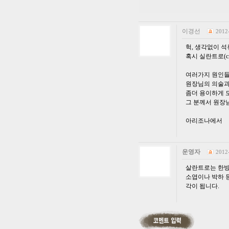
이경선
2012
헉, 생각없이 
혹시 실란트로(ci
여러가지 원인들
원장님의 의술
좀더 용이하게 
그 분께서 원장
아리조나에서
운영자
2012
살란트로는 한방
소엽이나 박하 등
각이 됩니다.