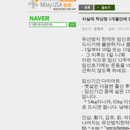
43살에 착상탕 1개월만에
글쓴이 :
운영자
날짜 :
2012-03
유산방지 한약은 임신
드시기에 불편하거나 몸
- 1
일부터
10
일 또는
15
-
그 이후는
1
일
1-2
회
이런 식으로 임신
12
주
임신초기에는 운동을 너
곤하지 않도록 하세요
.
임신기간 다이어트
-
뱃살은 다음번 출산 
-
임신기간 중에 살은
12
입니다
.
* 54kg
이니까
, 65kg
이
로 드시면 됩니다
.
낮에
인삼
,
황기
,
감초
,
칡
,
석
나머지는 유산방지한약
fix = o ns = "urn:schemas-