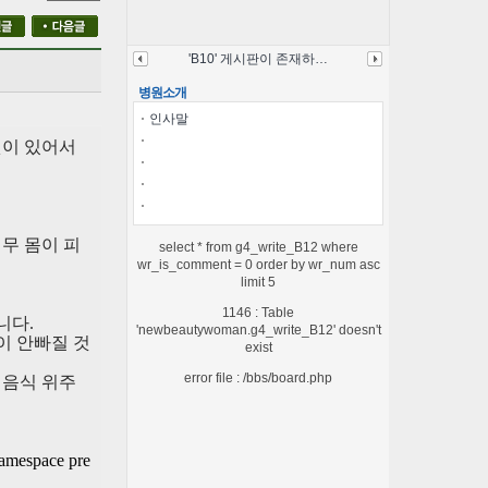
'B10' 게시판이 존재하…
병원소개
인사말
덧이 있어서
너무 몸이 피
select * from g4_write_B12 where
wr_is_comment = 0 order by wr_num asc
limit 5
1146 : Table
뺍니다
.
'newbeautywoman.g4_write_B12' doesn't
이 안빠질 것
exist
error file : /bbs/board.php
 음식 위주
amespace pre