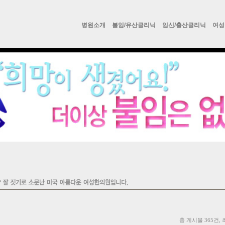
병원소개
불임/유산클리닉
임신/출산클리닉
여성
총 게시물 365건, 