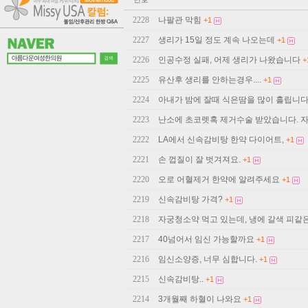
2228
나팔관 막힘
+1
2227
생리가 15일 정도 계속 나오는데
+1
2226
인공수정 실패, 어제 생리가 나왔습니다
+
2225
유산후 생리를 안하는경우....
+1
2224
아내가 밤에 잘때 식은땀을 많이 흘립니다.
2223
난소에 초코렛혹 제거수술 받았습니다. 
2222
LA에서 신속감비탕 한약 다이어트,
+1
2221
손 껍질이 잘 벗겨져요.
+1
2220
오로 어혈제거 한약에 알려주세요
+1
2219
신속감비탕 가격?
+1
2218
자궁청소약 먹고 있는데, 냉에 갈색 피같
2217
40넘어서 임신 가능할까요
+1
2216
임신소양증, 너무 심합니다.
+1
2215
신속감비탕..
+1
2214
3개월째 하혈이 나와요
+1