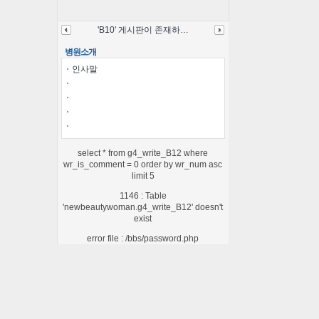
'B10' 게시판이 존재하…
병원소개
인사말
select * from g4_write_B12 where
wr_is_comment = 0 order by wr_num asc
limit 5
1146 : Table
'newbeautywoman.g4_write_B12' doesn't
exist
error file : /bbs/password.php