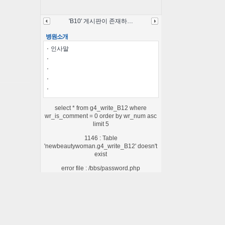
'B10' 게시판이 존재하…
병원소개
인사말
select * from g4_write_B12 where
wr_is_comment = 0 order by wr_num asc
limit 5
1146 : Table
'newbeautywoman.g4_write_B12' doesn't
exist
error file : /bbs/password.php