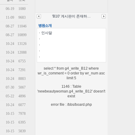
06-19
1080
'B10' 게시판이 존재하…
11-09
9683
병원소개
08-27
11046
인사말
08-27
10899
10-24
13126
10-24
12088
10-24
6755
select * from g4_write_B12 where
10-24
7291
wr_is_comment = 0 order by wr_num asc
limit 5
10-24
8883
1146 : Table
07-30
5067
'newbeautywoman.g4_write_B12' doesn't
05-22
4896
exist
error file : /bbs/board.php
10-24
6077
10-15
7978
10-15
6395
10-15
5839