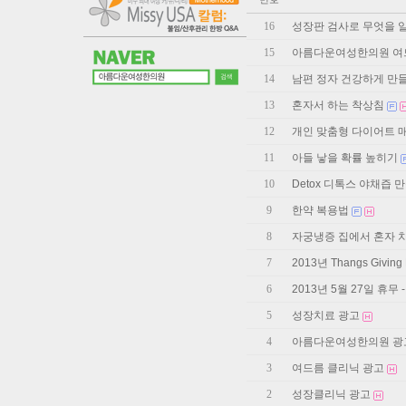
16
성장판 검사로 무엇을 알
15
아름다운여성한의원 여
14
남편 정자 건강하게 만
13
혼자서 하는 착상침
12
개인 맞춤형 다이어트 
11
아들 낳을 확률 높히기
10
Detox 디톡스 야채즙 
9
한약 복용법
8
자궁냉증 집에서 혼자 
7
2013년 Thangs Givin
6
2013년 5월 27일 휴무 
5
성장치료 광고
4
아름다운여성한의원 광
3
여드름 클리닉 광고
2
성장클리닉 광고