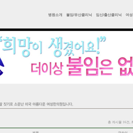
병원소개
불임/유산클리닉
임신/출산클리닉
여성
총 게시물 16건, 
제목
글쓴이