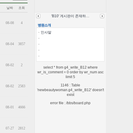
날짜
조회
'B10' 게시판이 존재하…
08-08
4
병원소개
인사말
08-04
3857
08-02
2
select * from g4_write_B12 where
wr_is_comment = 0 order by wr_num asc
limit 5
1146 : Table
08-02
2583
'newbeautywoman.g4_write_B12' doesn't
exist
error file : /bbs/board.php
08-01
4666
07-27
2812