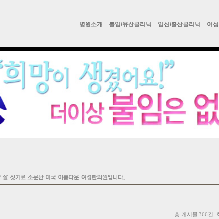
병원소개
불임/유산클리닉
임신/출산클리닉
여성
총 게시물 366건, 