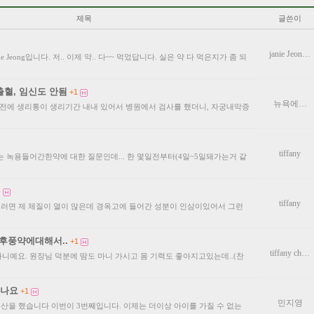
제목
글쓴이
janie Jeon…
 Jeong입니다. 저.. 이제 약.. 다~~ 먹었답니다. 실은 약 다 먹은지가 좀 되
출혈, 임신도 안됨
+1
뉴욕에…
년전에 생리통이 생리기간 내내 있어서 병원에서 검사를 했더니, 자궁내막증
tiffany
는 녹용들어간한약에 대한 질문인데... 한 몇일전부터(4일~5일돼가는거 같
^
tiffany
그러면 제 체질이 열이 많은데 경옥고에 들어간 성분이 인삼이있어서 그런
후풍약에대해서..
+1
tiffany ch…
니예요. 원장님 덕분에 땀도 마니 가시고 몸 기력도 좋아지고있는데..(찬
하나요
+1
민지영
유산을 했습니다 이번이 3번째입니다. 이제는 더이상 아이를 가질 수 없는