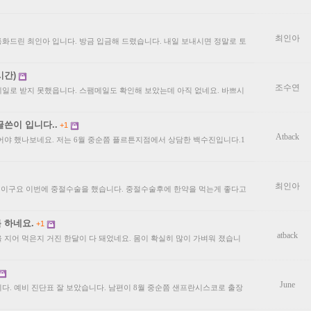
최인아
화드린 최인아 입니다. 방금 입금해 드렸습니다. 내일 보내시면 정말로 토
시간)
조수연
일로 받지 못했읍니다. 스팸메일도 확인해 보았는데 아직 없네요. 바쁘시
글쓴이 입니다..
+1
Atback
어야 했나보네요. 저는 6월 중순쯤 플르튼지점에서 상담한 백수진입니다.1
최인아
생이구요 이번에 중절수술을 했습니다. 중절수술후에 한약을 먹는게 좋다고
 하네요.
+1
atback
 지어 먹은지 거진 한달이 다 돼었네요. 몸이 확실히 많이 가벼워 졌습니
June
다. 예비 진단표 잘 보았습니다. 남편이 8월 중순쯤 샌프란시스코로 출장