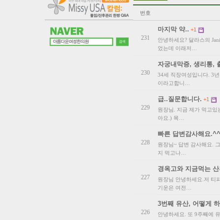
번호
마지막 약..
+1
231
안녕하세요? 달라스의 Janie
었는데 이래저…
자궁내막증, 생리통, 
230
34세 직장여성입니다. 3
이라고합니…
급..질문합니다.
+1
229
원장님. 지금 제가 먹고있
아요.) 목…
빠른 답변감사해요.^
228
원장님~ 답변 감사해요. 
지 먹고나…
경옥고와 지금먹는 산
227
원장님 안녕하세요.저 티파
기운은 여전…
3번째 유산, 어떻게 
226
안녕하세요. 또 9주째에 