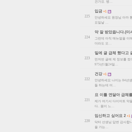
건가요. 병…
입금
+1
225
안녕하세요 원장님 아까 통
요일날 …
약 잘 받았읍니다.(미
224
그런데 아직 매뉴얼을 이메
더라도 오…
밑에 글 급체 했다고 
223
먼저번 글에 제 정보를 썼
975년1월24일…
건강
+1
222
안녕하세요 나이는 84년
들 하는데 어…
요 이틀 연달아 급체를
221
제가 여기서 다이어트 약을
다.. 몸이 느…
임신하고 싶어요 2
+1
220
닥터 선생님 답변 감사합니
을 가는…