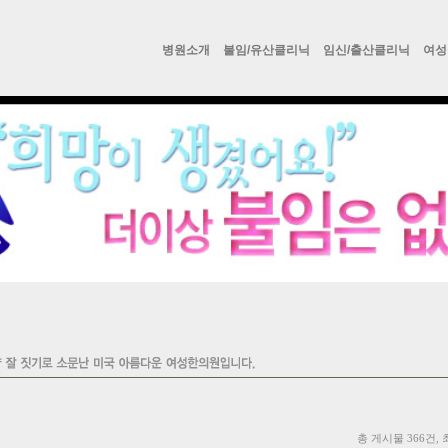
병원소개
불임/유산클리닉
임신/출산클리닉
여성
총 게시물 366건, 