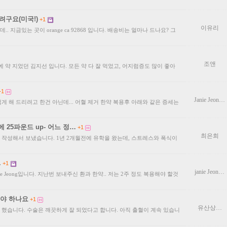
려구요(미국!)
+1
이유리
 지금있는 곳이 orange ca 92868 입니다. 배송비는 얼마나 드나요? 그
조앤
에 약 지었던 김지선 입니다. 모든 약 다 잘 먹었고, 어지럼증도 많이 좋아
+1
Janie Jeon…
게 해 드리려고 한건 아닌데... 어혈 제거 한약 복용후 아래와 같은 증세는
 25파운드 up- 어느 정…
+1
최은희
작성해서 보냈습니다. 1년 2개월전에 유학을 왔는데, 스트레스와 폭식이
.
+1
janie Jeon…
e Jeong입니다. 지난번 보내주신 환과 한약.. 저는 2주 정도 복용해야 할것
해야 하나요
+1
유산상…
했습니다. 수술은 깨끗하게 잘 되었다고 합니다. 아직 출혈이 계속 있습니