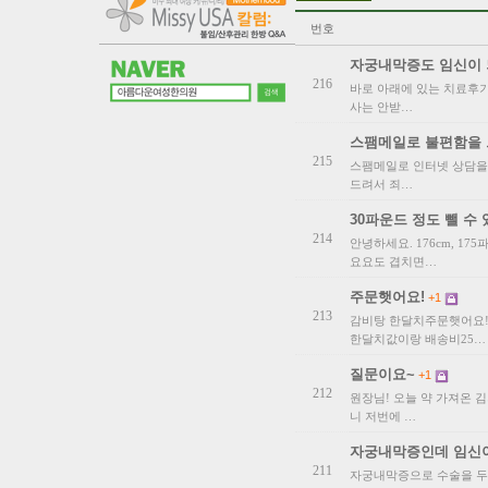
번호
자궁내막증도 임신이
216
바로 아래에 있는 치료후기
사는 안받…
스팸메일로 불편함을 
215
스팸메일로 인터넷 상담을
드려서 죄…
30파운드 정도 뺄 수
214
안녕하세요. 176cm, 1
요요도 겹치면…
주문햇어요!
+1
213
감비탕 한달치주문햇어요! 받는사람 e
한달치값이랑 배송비25…
질문이요~
+1
212
원장님! 오늘 약 가져온 김
니 저번에 …
자궁내막증인데 임신
211
자궁내막증으로 수술을 두