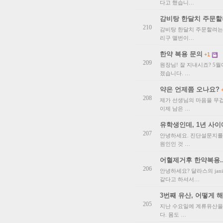
다고 했습니…
감비탕 한달치 주문할
210
감비탕 한달치 주문할려는데..
리구 맬번이…
한약 복용 문의
+1
209
원장님! 잘 지내시죠? 5월
졌습니다. …
약은 언제쯤 오나요?
208
제가 선생님의 마음을 무겁
이제 남은 …
유학생인데, 1년 사이에
207
안녕하세요. 진단설문지를 
원인인 것 …
어혈제거후 한약복용.
206
안녕하세요? 달라스의 jani
같다고 하셔서…
3번째 유산, 어떻게 
205
지난 수요일에 계류유산을 
다. 몸도 …