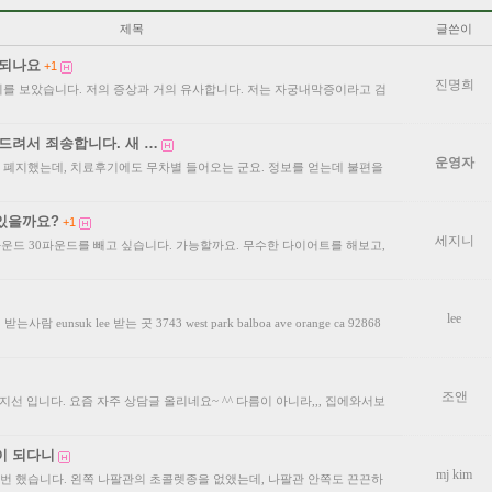
제목
글쓴이
 되나요
+1
진명희
를 보았습니다. 저의 증상과 거의 유사합니다. 저는 자궁내막증이라고 검
드려서 죄송합니다. 새 …
운영자
 폐지했는데, 치료후기에도 무차별 들어오는 군요. 정보를 얻는데 불편을
 있을까요?
+1
세지니
75파운드 30파운드를 빼고 싶습니다. 가능할까요. 무수한 다이어트를 해보고,
lee
unsuk lee 받는 곳 3743 west park balboa ave orange ca 92868
조앤
지선 입니다. 요즘 자주 상담글 올리네요~ ^^ 다름이 아니라,,, 집에와서보
이 되다니
mj kim
번 했습니다. 왼쪽 나팔관의 초콜렛종을 없앴는데, 나팔관 안쪽도 끈끈하