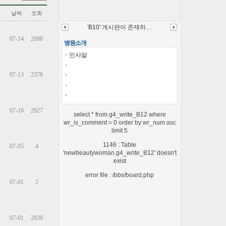
날짜
조회
'B10' 게시판이 존재하…
07-14
2698
병원소개
인사말
07-13
2378
07-10
2927
select * from g4_write_B12 where
wr_is_comment = 0 order by wr_num asc
limit 5
1146 : Table
07-05
4
'newbeautywoman.g4_write_B12' doesn't
exist
error file : /bbs/board.php
07-01
2
07-01
2839