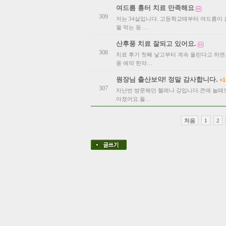
여드름 흉터 치료 만족해요
309
저는 34살입니다. 고등학교때부터 여드름이 심
월 먹는 등 …
산후풍 치료 잘되고 있어요.
308
치료 후기 첫째 낳고부터 계속 올린다고 하면
풍 예약 한약…
원장님 출산보약! 정말 감사합니다.
+1
307
지난번 방문해던 헬레나 강입니다.큰애 놀때
아졌어요.둘…
처음
1
2