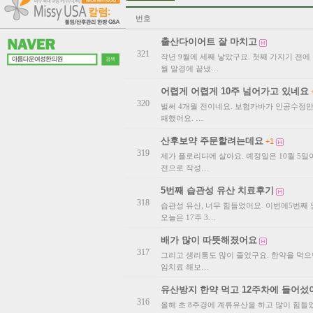
번호
출산다이어트 잘 마치고
321
작년 9월에 세째 낳았구요. 첫째 가지기 전에 몸
월 말경에 끝냈…
어렵게 어렵게 10주 넘어가고 있네요
320
벌써 4개월 전이네요. 보험카바가 인공수정만 
패했어요. …
산후보약 주문할려는데요
+1
319
제가 플로리다에 살아요. 예정일은 10월 5
전으로 작성…
5번째 습관성 유산 치료후기
318
습관성 유산, 너무 힘들었어요. 이번에5번째 
오늘은 17주 3…
배가 많이 따뜻해졌어요
317
그리고 생리통도 많이 줄었구요. 한약을 먹으
임치료 해보…
유산방지 한약 먹고 12주차에 들어섰
316
올해 초 8주경에 계류유산을 하고 많이 힘들