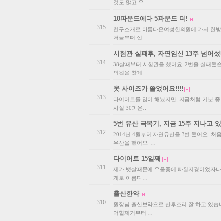
것도 많고 유…
10파운드에다 5파운드 더!
315
친구소개로 아름다운여성한의원에 가서 한방다
처음부터 신…
시험관 실패후, 자연임신 13주 넘어
314
38살때부터 시험관을 했어요. 2번을 실패했
의원을 찾게 …
옷 사이즈가 쭐었어요!!!!
313
다이어트를 많이 해봤지만, 지금처럼 기분 좋
사실 30파운…
5번 유산 극복기, 지금 15주 지나고 
312
2014년 4월부터 자연유산을 3번 했어요. 처음
유산을 했어요. …
다이어트 15일째
311
제가 뱃살때문에 우울증에 빠질지경이었자나요
개로 아름다…
출산한약
310
원장님 출산보약으로 산후조리 잘 하고 있습
어혈제거부터 …